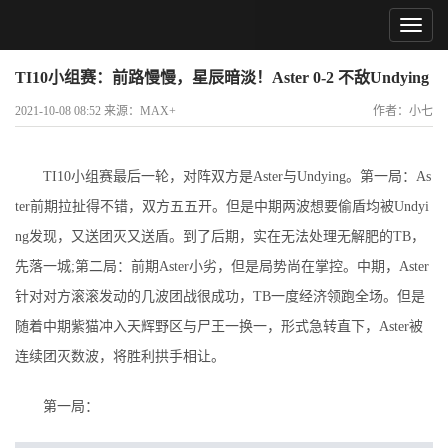
TI10小组赛：前路慢慢，星辰暗淡！Aster 0-2 不敌Undying
2021-10-08 08:52 来源：MAX+
作者：小七
TI10小组赛最后一轮，对阵双方是Aster与Undying。第一局：As
ter前期拉扯得不错，双方五五开。但是中期两波想要偷盾均被Undyi
ng发现，又送团灭又送盾。到了后期，实在无法处理无解肥的TB，
先落一城;第二局：前期Aster小劣，但是局势尚在掌控。中期，Aster
针对对方滚滚发动的几波团战很成功，TB一度经济领跑全场。但是
随着中期紫猫冲入天辉野区与尸王一换一，形式急转直下，Aster被
连续团灭数波，将胜利拱手相让。
第一局：