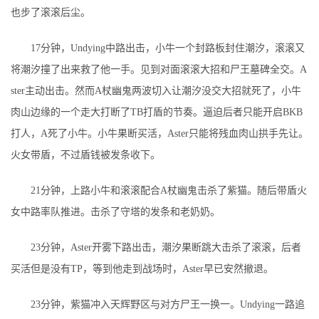
也步了滚滚后尘。
17分钟，Undying中路出击，小牛一个封路板封住潮汐，滚滚又
将潮汐撞了出来救了他一手。见到对面滚滚大招和尸王墓碑全交。A
ster主动出击。然而A杖幽鬼两波切入让潮汐没交大招就死了，小牛
肉山边缘的一个走大打断了TB打盾的节奏。逼迫后者只能开启BKB
打人，A死了小牛。小牛果断买活，Aster只能将残血肉山拱手先让。
火女带盾，不过盾钱被发条收下。
21分钟，上路小牛和滚滚配合A杖幽鬼击杀了紫猫。随后带盾火
女中路率队推进。击杀了守塔的发条和老奶奶。
23分钟，Aster开雾下路出击，潮汐果断跳大击杀了滚滚，后者
买活但是没有TP，等到他走到战场时，Aster早已安然撤退。
23分钟，紫猫冲入天辉野区与对方尸王一换一。Undying一路追