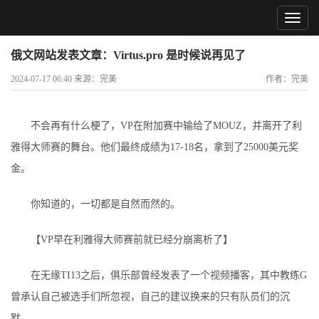
俄文网站发表文章：Virtus.pro 是时候说再见了
2024-07-17 06:40 来源：完美
作者：完美
不会再有什么梗了，VP在附加赛中输给了MOUZ，并离开了利
雅得大师赛的舞台。他们最终成绩为17-18名，拿到了25000美元奖
金。
你知道的，一切都是自然而然的。
【VP早在利雅得大师赛前就已经分崩离析了】
在无缘TI13之后，俱乐部曾经发表了一个视频播客，其中教练G
曾承认自己被选手们所忽视，自己的建议换来的只有队员们的沉
默。