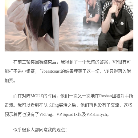
在前三轮突围赛结束后，我得到了一个恐怖的答案，VP很有可
能打不进小组赛，与beastcoast的结果埋葬了这一切，VP只得落入附
加赛。
而在对阵MOUZ的时候，他们一次又一次地在Roshan团被对手所
击溃。我可以看到在队长Fng买活之后，他们再也没有了交流，这将
预示着再也没有了VP.Fng、VP.Squad1x以及VP.Kiritych。
似乎很多人都同意我的观点：