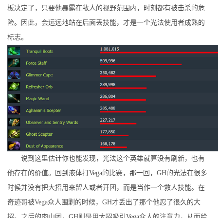
板决定了，只要他暴露在敌人的视野范围内，时刻都有被击杀的危
险。因此，会远远地站在后面丢技能，才是一个光法使用者成熟的
标志。
说到这里估计你也能发现，光法这个英雄就算没有刷新，也有
他存在的价值。回到液体打Vega的比赛，那一回，GH的光法在很多
时候并没有把大招用来留人或者开团，而是当作一个救人技能。在
奇迹哥被Vega众人围剿的时候，GH才丢出了那个他忍了很久的大
招。之后的肉山团，GH则是用大招吸引Vega众人的注意力，从而给