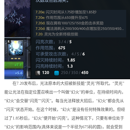
在7.20发布后，光法原本的大招被新技能“灵光”所取代。“灵光”
能让光法在指定位置召唤出一个叫做“幻火”的单位，在持续时间内，
“幻火”会交替“闪亮”“闪灭”。每当光法释放大招后，“幻火”都会先从
“闪灭”状态开始。在这个时候，“幻火”是没有任何特殊效果的。但经
过了1.85秒后，“幻火”便开始“闪亮”。这种情况下，只要有单位处于
“幻火”的影响范围内(具体来说是一个半径为675码的圆)，就会受到