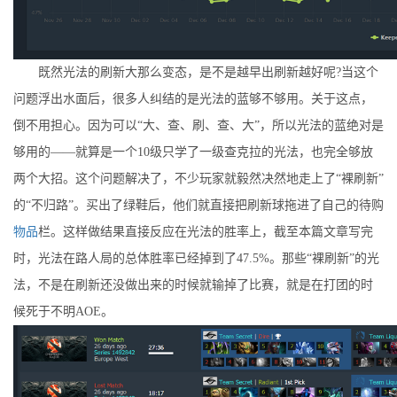
既然光法的刷新大那么变态，是不是越早出刷新越好呢?当这个
问题浮出水面后，很多人纠结的是光法的蓝够不够用。关于这点，
倒不用担心。因为可以“大、查、刷、查、大”，所以光法的蓝绝对是
够用的——就算是一个10级只学了一级查克拉的光法，也完全够放
两个大招。这个问题解决了，不少玩家就毅然决然地走上了“裸刷新”
的“不归路”。买出了绿鞋后，他们就直接把刷新球拖进了自己的待购
物品
栏。这样做结果直接反应在光法的胜率上，截至本篇文章写完
时，光法在路人局的总体胜率已经掉到了47.5%。那些“裸刷新”的光
法，不是在刷新还没做出来的时候就输掉了比赛，就是在打团的时
候死于不明AOE。