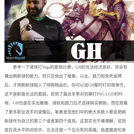
参考一下液体打Vega的那局比赛，GH的光法经济良好，完全有
裸出刷新球的能力。但只见他出了推推、以太、跳刀和免死金牌
后，才将刷新球拖入了待购物品栏。你可以说GH那时打的很保守，
这不是新版光法的套路。但到了最近冬季对抗赛打PSG.LGD的时
候，GH也是在买出推推、绿杖和跳刀后才选择购买刷新。而在观看
了更多职业选手的录像后，笔者发现他们中的绝大多数人都会把刷
新球作为自己的第三个或者第四个道具。这其实也不难理解，说到
底在高水平的对抗中，光法还是一个见光死的英雄。极度脆皮的身