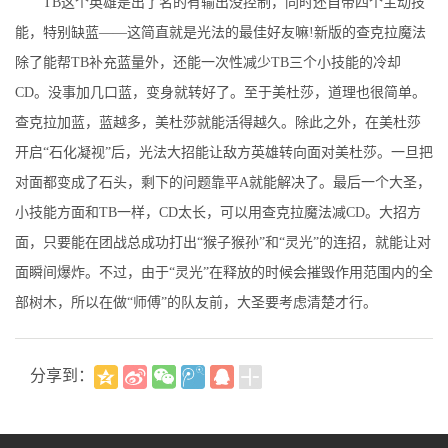
TB这个英雄是出了名的有输出没控制，同时还自带四个主动技
能，特别缺蓝——这简直就是光法的最佳好友嘛!新版的查克拉魔法
除了能帮TB补充蓝量外，还能一次性减少TB三个小技能的冷却
CD。没事加几口蓝，变身就转好了。至于美杜莎，道理也很简单。
查克拉加蓝，蓝越多，美杜莎就能活得越久。除此之外，在美杜莎
开启“石化凝视”后，光法大招能让敌方英雄转向面对美杜莎。一旦把
对面都变成了石头，剩下的问题靠平A就能解决了。最后一个大圣，
小技能方面和TB一样，CD太长，可以用查克拉魔法减CD。大招方
面，只要能在团战总成功打出“猴子猴孙”和“灵光”的连招，就能让对
面瞬间爆炸。不过，由于“灵光”在释放的时候会摧毁作用范围内的全
部树木，所以在做“师傅”的队友前，大圣要考虑清楚才行。
分享到：