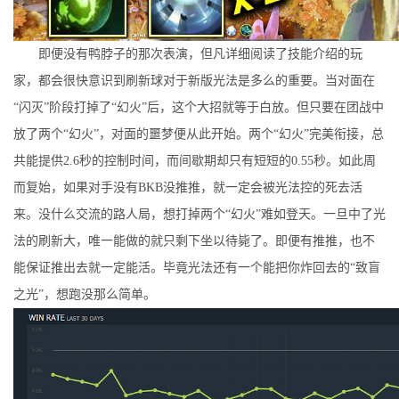
即便没有鸭脖子的那次表演，但凡详细阅读了技能介绍的玩
家，都会很快意识到刷新球对于新版光法是多么的重要。当对面在
“闪灭”阶段打掉了“幻火”后，这个大招就等于白放。但只要在团战中
放了两个“幻火”，对面的噩梦便从此开始。两个“幻火”完美衔接，总
共能提供2.6秒的控制时间，而间歇期却只有短短的0.55秒。如此周
而复始，如果对手没有BKB没推推，就一定会被光法控的死去活
来。没什么交流的路人局，想打掉两个“幻火”难如登天。一旦中了光
法的刷新大，唯一能做的就只剩下坐以待毙了。即便有推推，也不
能保证推出去就一定能活。毕竟光法还有一个能把你炸回去的“致盲
之光”，想跑没那么简单。