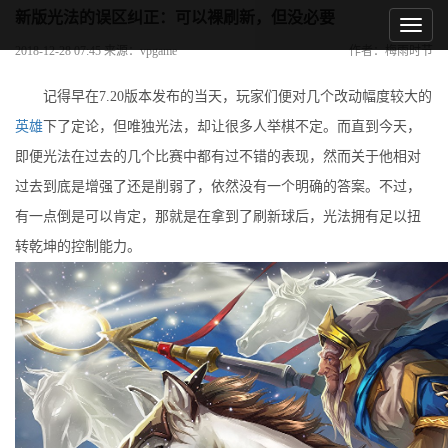
新版光法的误区纠正：可以裸刷新，但没必要
2018-12-28 07:45 来源：vpgame
作者：梅雨时节
记得早在7.20版本发布的当天，玩家们便对几个改动幅度较大的
英雄
下了定论，但唯独光法，却让很多人举棋不定。而直到今天，
即便光法在过去的几个比赛中都有过不错的表现，然而关于他相对
过去到底是增强了还是削弱了，依然没有一个明确的答案。不过，
有一点倒是可以肯定，那就是在拿到了刷新球后，光法拥有足以扭
转乾坤的控制能力。