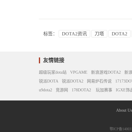
标签：
DOTA2资讯
刀塔
DOTA2
戏网
DOTA2官网合作专区
DOTA2
DOTA2更新
DOTA2八卦
DOTA2
友情链接
超级玩家dota站
VPGAME
新浪游戏DOTA2
新
锐派DOTA
锐派DOTA2
网易炉石传说
17173DO
u9dota2
竞游网
178DOTA2
玩加赛事
IGXE
About U
鄂ICP备14003