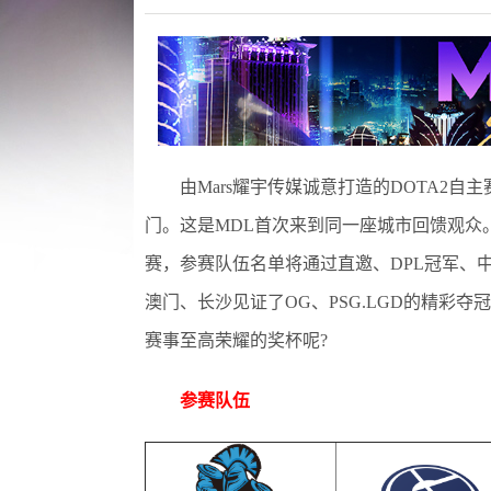
由Mars耀宇传媒诚意打造的DOTA2自主赛
门。这是MDL首次来到同一座城市回馈观众
赛，参赛队伍名单将通过直邀、DPL冠军、中
澳门、长沙见证了OG、PSG.LGD的精彩夺
赛事至高荣耀的奖杯呢?
参赛队伍