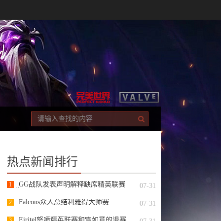
热点新闻排行
GG战队发表声明解释缺席精英联赛
1
07-31
S2的原因
Falcons众人总结利雅得大师赛
2
07-31
Eiritel怒喷精英联赛和雪如意的退赛
3