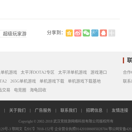
分享到：
超级玩家游
赛事资讯
英雄攻略
浪单机游戏
太平洋DOTA2专区
太平洋单机游戏
游戏港口
合作Q
TA2
265G单机游戏
单机游戏下载
单机游戏下载基地
联系邮
饰品交易
电竞圈
海龟回收
s
|
关于我们
|
广告服务
|
联系我们
|
招聘信息
|
友情连接
Copyright © 2002-2018 武汉竞技游网络科技有限公司版权所有
129号-3
鄂网文【2017】7018-152号
企业营业执照914201006695028704
鄂公网安备42018