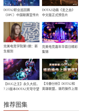
DOTA2职业巡回赛
DOTA2动画《龙之血》
（DPC）中国联赛宣传片
中文版正式预告片
《黯魇与辉光》
完美电竞学院第1期：新
完美电竞嘉年华首日精彩
生报到
集锦
【冷静分析】DOTA2和
【BUG之王】永久大招，
英雄联盟，谁的操作上限
7.23版本DOTA2天穹守望
更高？
者又出新BUG
推荐图集