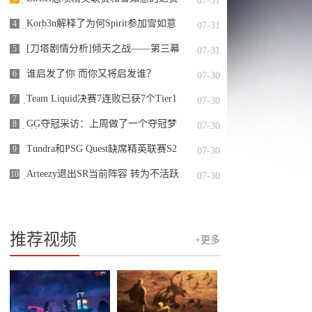
07-31
队伍
Korb3n解释了为何Spirit参加雪如意
4
07-31
而非精英联赛S2
[刀塔剧情分析]倾天之战——第三幕
5
07-31
谁启发了你 而你又将启发谁？
6
07-30
Team Liquid决赛7连败已获7个Tier1
7
07-30
赛事亚军
GG夺冠采访：上周做了一个夺冠梦
8
07-30
现在梦想成真了
Tundra和PSG Quest缺席精英联赛S2
9
07-30
Arteezy退出SR当前阵容 转为不活跃
10
07-30
状态
推荐视频
+更多