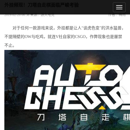
外挂频现！刀塔自走棋面临严峻考验
2019-02-26 06:58 来源：游久电竞
作者：梅雨
对于任何一款游戏来说，外挂都是让人“谈虎色变”的洪水猛兽，
不提隔壁的OW与吃鸡，就连V社自家的CSGO，作弊现象也是屡禁
不止。