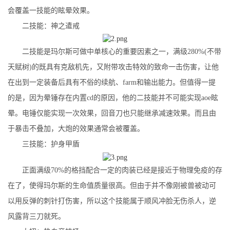
会覆盖一技能的眩晕效果。
二技能：神之遣戒
二技能是玛尔斯可做中单核心的重要因素之一，满级280%(不带
天赋树)的既具有克敌机先，又附带攻击特效的致命一击伤害，让他
在出到一定装备后具有不俗的续航、farm和输出能力。但值得一提
的是，因为晕锤存在内置cd的原因，他的二技能并不可能实现aoe眩
晕。电锤仅能实现一次效果，回音刀也只能继承减速效果。而且由
于暴击不叠加，大炮的效果通常会被覆盖。
三技能：护身甲盾
正面满级70%的格挡配合一定的肉装已经是接近于物理免疫的存
在了，使得玛尔斯的生命值质量很高。但由于并不像刚被兽被动可
以用反弹的刺针打伤害，所以这个技能属于顺风冲脸无伤杀人，逆
风露背三刀就死。