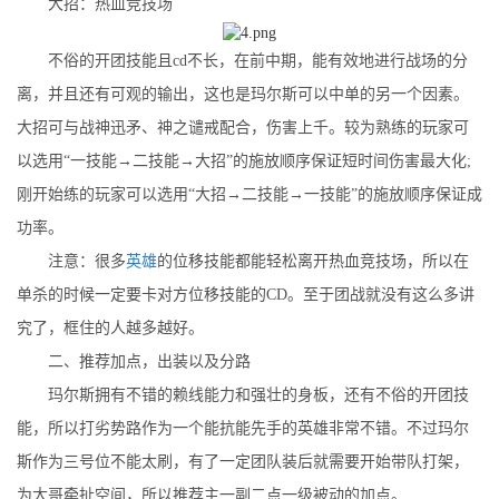
大招：热血竞技场
不俗的开团技能且cd不长，在前中期，能有效地进行战场的分
离，并且还有可观的输出，这也是玛尔斯可以中单的另一个因素。
大招可与战神迅矛、神之谴戒配合，伤害上千。较为熟练的玩家可
以选用“一技能→二技能→大招”的施放顺序保证短时间伤害最大化;
刚开始练的玩家可以选用“大招→二技能→一技能”的施放顺序保证成
功率。
注意：很多
英雄
的位移技能都能轻松离开热血竞技场，所以在
单杀的时候一定要卡对方位移技能的CD。至于团战就没有这么多讲
究了，框住的人越多越好。
二、推荐加点，出装以及分路
玛尔斯拥有不错的赖线能力和强壮的身板，还有不俗的开团技
能，所以打劣势路作为一个能抗能先手的英雄非常不错。不过玛尔
斯作为三号位不能太刷，有了一定团队装后就需要开始带队打架，
为大哥牵扯空间，所以推荐主一副二点一级被动的加点。