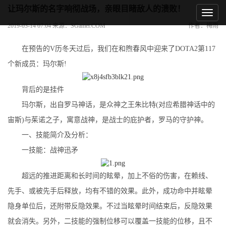
让玛尔斯的名字响彻战场，亲眼目睹敌人的溃败！
2019-03-14 07:04 来源：SGamer.COM
作者：梅雨
在预告的V历冬天过后，我们在和煦春风中迎来了DOTA2第117
个新成员：玛尔斯!
背后的是挂件
玛尔斯，出自罗马神话，是众神之王朱比特(对应希腊神话中的
宙斯)与茱诺之子，寓意战神，是战士的庇护者，罗马的守护神。
一、技能简介及分析：
一技能：战神迅矛
超远的推进距离和长时间的眩晕，加上不俗的伤害，在赖线、
先手、或被先手后释放，均有不错的效果。此外，成功命中并眩晕
隐身单位后，还附带反隐效果。不过当眩晕时间结束后，反隐效果
就会消失。另外，二技能的强制位移可以覆盖一技能的位移，且不