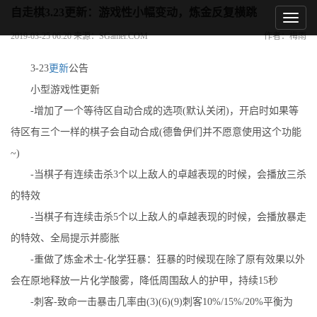
自走棋3.23更新：游戏性小幅变动，炼金反复横跳
2019-03-25 06:20 来源：SGamer.COM
作者：梅雨
3-23
更新
公告
小型游戏性更新
-增加了一个等待区自动合成的选项(默认关闭)，开启时如果等
待区有三个一样的棋子会自动合成(德鲁伊们并不愿意使用这个功能
~)
-当棋子有连续击杀3个以上敌人的卓越表现的时候，会播放三杀
的特效
-当棋子有连续击杀5个以上敌人的卓越表现的时候，会播放暴走
的特效、全局提示并膨胀
-重做了炼金术士-化学狂暴：狂暴的时候现在除了原有效果以外
会在原地释放一片化学酸雾，降低周围敌人的护甲，持续15秒
-刺客-致命一击暴击几率由(3)(6)(9)刺客10%/15%/20%平衡为