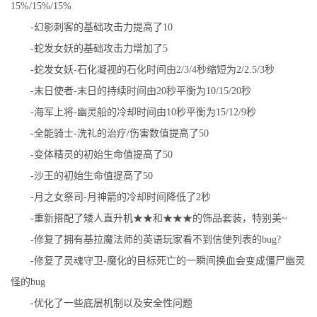
15%/15%/15%
-幻影刺客的基础攻击力提高了10
-蛇发女妖的基础攻击力增加了5
-蛇发女妖-石化凝视的石化时间由2/3/4秒缩短为2/2.5/3秒
-末日使者-末日的持续时间由20秒平衡为10/15/20秒
-海军上将-幽灵船的冷却时间由10秒平衡为15/12/9秒
-全能骑士-洗礼的治疗/伤害数值提高了50
-变体精灵的初始生命值提高了50
-沙王的初始生命值提高了50
-月之女祭司-月神箭的冷却时间降低了2秒
-重新搭配了矮人直升机★★和★★★的饰品套装，特别美~
-修复了拥有基拉魔法师的英语玩家看不到信使列表的bug?
-修复了灵魂守卫-魔化的目标死亡的一瞬间换血会变成僵尸幽灵
怪的bug
-优化了一些底层机制以及安全性问题