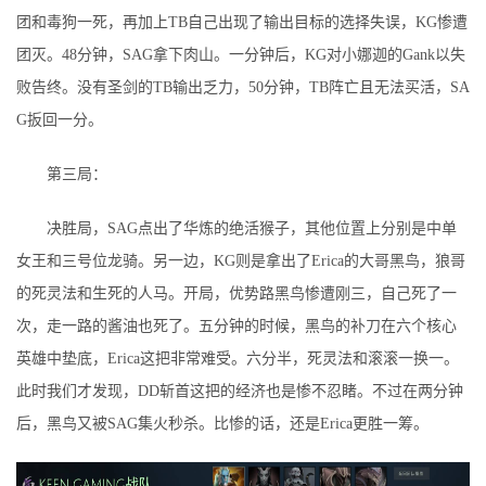
团和毒狗一死，再加上TB自己出现了输出目标的选择失误，KG惨遭
团灭。48分钟，SAG拿下肉山。一分钟后，KG对小娜迦的Gank以失
败告终。没有圣剑的TB输出乏力，50分钟，TB阵亡且无法买活，SA
G扳回一分。
第三局：
决胜局，SAG点出了华炼的绝活猴子，其他位置上分别是中单
女王和三号位龙骑。另一边，KG则是拿出了Erica的大哥黑鸟，狼哥
的死灵法和生死的人马。开局，优势路黑鸟惨遭刚三，自己死了一
次，走一路的酱油也死了。五分钟的时候，黑鸟的补刀在六个核心
英雄中垫底，Erica这把非常难受。六分半，死灵法和滚滚一换一。
此时我们才发现，DD斩首这把的经济也是惨不忍睹。不过在两分钟
后，黑鸟又被SAG集火秒杀。比惨的话，还是Erica更胜一筹。