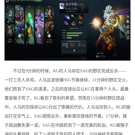
不过在9分钟的时候，KG的人马却在SAG的野区完成反杀——
一打三杀人杀鸡，人马这波很赚!KG节奏继续，11分钟的野区交火，
他们抓到了SAG的滚滚。之后的连锁反应让KG在拿两个人头，最重
要是猴子死了，KG看到了胜利的希望。然而在15分钟的野区团战
中，人马的空踩却让KG付出了惨痛的代价。人马没控到人，KG的输
出打在空气上，SAG顺势反扑，重新掌控游戏的节奏。17分钟，猴
子挑战散失第一波，SAG在中路抓到了一波完美的机会。KG被猴子
冲的头晕目眩，吃了一波毁灭性的四人团灭。20分钟经济差距破