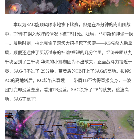
本以为SAG能顺风顺水地拿下比赛，但是在25分钟的肉山团战
中，DP却在误入敌阵的情况下被TB打死。残局，马尔斯和神谕一换
一。最后时刻，拉比克偷了滚滚大招撞死了滚滚——KG先杀人后拿
盾，顺便还逮住了买活过来的神谕!短短的几分钟里，经济差距从九
千块回到了三千块!华炼的小娜迦因为不出散失，正面战斗力接近于
零，SAG打不过了!29分钟，带着盾的TB打上了SAG的高地。拔掉S
AG的高地塔后，KG却陷入窘境——带盾TB不舍得直接变身，一波
团打完却没蓝变身。看准TB没蓝，SAG杀掉了TB的队友。这波高
地，SAG守赢了!