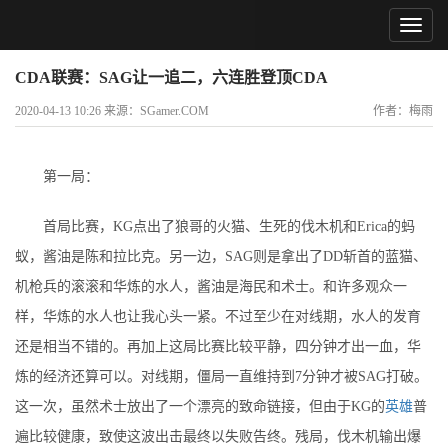
CDA联赛：SAG让一追二，六连胜登顶CDA
2020-04-13 10:26 来源：SGamer.COM
作者：梅雨
第一局：
首局比赛，KG点出了狼哥的火猫、生死的伐木机和Erica的蚂
蚁，酱油是陈和拉比克。另一边，SAG则是拿出了DD斩首的蓝猫、
机枪兵的滚滚和华炼的水人，酱油是海民和术士。和许多观众一
样，华炼的水人也让我心头一紧。不过至少在对线期，水人的发育
还是相当不错的。再加上这局比赛比较平静，四分钟才出一血，华
炼的经济还算可以。对线期，僵局一直维持到7分钟才被SAG打破。
这一次，虽然术士放出了一个漂亮的致命链接，但由于KG的
英雄
普
遍比较健康，致使这波出击最终以失败告终。残局，伐木机输出爆