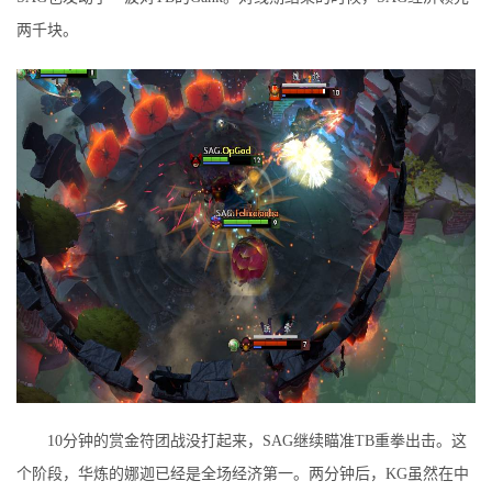
两千块。
10分钟的赏金符团战没打起来，SAG继续瞄准TB重拳出击。这
个阶段，华炼的娜迦已经是全场经济第一。两分钟后，KG虽然在中