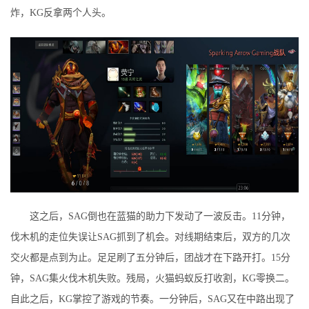
炸，KG反拿两个人头。
这之后，SAG倒也在蓝猫的助力下发动了一波反击。11分钟，
伐木机的走位失误让SAG抓到了机会。对线期结束后，双方的几次
交火都是点到为止。足足刷了五分钟后，团战才在下路开打。15分
钟，SAG集火伐木机失败。残局，火猫蚂蚁反打收割，KG零换二。
自此之后，KG掌控了游戏的节奏。一分钟后，SAG又在中路出现了