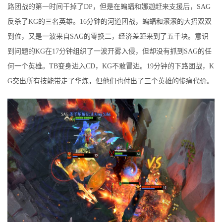
路团战的第一时间干掉了DP，但是在蝙蝠和娜迦赶来支援后，SAG
反杀了KG的三名英雄。16分钟的河道团战，蝙蝠和滚滚的大招双双
到位，又是一波来自SAG的零换二，经济差距来到了五千块。意识
到问题的KG在17分钟组织了一波开雾入侵，但却没有抓到SAG的任
何一个英雄。TB变身进入CD，KG不敢冒进。19分钟的下路团战，K
G交出所有技能带走了华炼，但他们也付出了三个英雄的惨痛代价。