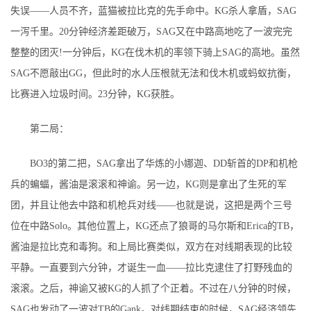
失误——人员不齐，蓝猫被拉比克的先手命中。KG杀人拿盾，SAG
一泻千里。20分钟经济差距破万，SAG又在中路高地吃了一波完完
整整的团灭!一分钟后，KG在伐木机的率领下骑上SAG的高地。虽然
SAG不愿敲出GG，但此时的水人压根就无法和伐木机或蚂蚁抗衡，
比赛进入垃圾时间。23分钟，KG获胜。
第二局：
BO3的第二把，SAG拿出了华炼的小娜迦、DD斩首的DP和机枪
兵的蝙蝠，酱油是滚滚和神谕。另一边，KG则是拿出了生死的军
团，并且让他去中路和机枪兵对线——也就是说，这把是两个三号
位在中路Solo。其他位置上，KG还点了狼哥的马尔斯和Erica的TB，
酱油是拉比克和毒狗。和上局比赛类似，双方在对线期表现的比较
平静。一直要到六分钟，才诞生一血——拉比克逮住了打野残血的
滚滚。之后，神谕又被KG的人抓了个正着。不过在八分钟的时候，
SAG也发动了一波对TB的Gank。对线期结束的时候，SAG经济领先