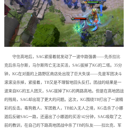
守住高地后，SAG紧接着就发动了一波中路强袭——先杀拉比
克后杀马尔斯，马尔斯阵亡无法买活，SAG拔掉了KG的二塔。35分
钟，KG在对面的上路野区商店处出现了巨大失误——先是军团决斗
滚滚没杀掉，紧接着，TB又是不理智地回头反打。团战的结果是一
波来自KG的五人团灭，SAG拔掉了KG的两路高地。但是在高地团战
的残局，SAG却出现了更大的问题。这次，KG围绕TB打出了一波精
彩的反击。毒狗救人、军团救人，TB如入无人之境，KG击杀了小娜
迦后反破SAG一路，还逼出了小娜迦的买活!42分钟，SAG吸取了之
前的教训，在自己的下路高地团战中杀了TB的队友——拉比克、军