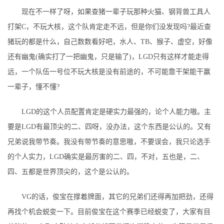
现在不一样了呀，如果查猪一辈子玩那种火猫、钢背兽工具人
打架C，不玩大核，这个队肯定走不远，但是你们没发现吗?最近查
猪玩的都是什么，自己数数看好吧，水人、TB、猴子、虚空，好像
还有幽鬼(确实打了一把幽鬼，只是输了)，LGD只有这样才能走得
远，一个队伍一号位不玩大核是没有前途的，不可能靠干架能干赢
一辈子，懂不懂?
LGD的这个人员配置肯定是硬实力最强的，论个人能力嗷。主
要是LGD有最顶尖的二、四呀，没办法，这个东西是公认的。又有
兄弟说我带节奏。我没有带节奏的意思嗷，不要误会，我只论选手
的个人实力，LGD确实是最厉害的二、四，不对，五也是，二、
四、五都是世界顶尖的，这个是公认的。
VG的话，俊宝在撑着牌面，其它的兄弟们还得再加把劲，还得
再找个机会蜕变一下。目前俊宝在这个赛季已经蜕变了，大家有目