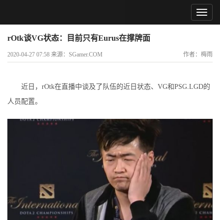
rOtk谈VG状态：目前只有Eurus在撑牌面
2020-04-27 07:58 来源：SGamer.COM
作者：梅雨
近日，rOtk在直播中谈及了队伍的近日状态、VG和PSG.LGD的
人员配置。