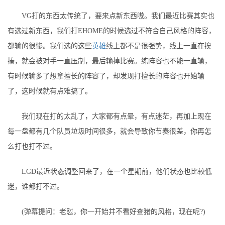
VG打的东西太传统了，要来点新东西嗷。我们最近比赛其实也
有选过新东西，我们打EHOME的时候选过不符合自己风格的阵容，
都输的很惨。我们选的这些
英雄
线上都不是很强势，线上一直在挨
揍，就会被对手一直压制，最后输掉比赛。练阵容也不能一直输，
有时候输多了想拿擅长的阵容了，却发现打擅长的阵容也开始输
了，这时候就有点难搞了。
我们现在打的太乱了，大家都有点晕，有点迷茫，再加上现在
每一盘都有几个队员垃圾时间很多，就会导致你节奏很差，你再怎
么打也打不过。
LGD最近状态调整回来了，在一个星期前，他们状态也比较低
迷，谁都打不过。
(弹幕提问：老怼，你一开始并不看好查猪的风格，现在呢?)