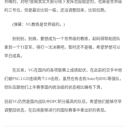
共睹的，对吧?皮鞋其实大部分线下发挥也挺稳定的，也算是世界级
的三号位，但是最近比较一般，还没调整回来，比较拉胯。
(弹幕：VG教练是世界级的。)
别别别，别搞，要想成为一个世界级的教练，起码得帮助团队
拿到一个TI亚军，得打一次决赛吧，暂时还不是嗷，希望梦想可以
早日成真。
在近来，VG在国内的各项联赛上成绩起伏，在此前的交手中他
们被PSG.LGD连续两个2-0击败，虽然也有击败Aster与RNG等强队，
但队伍跟他们上半赛季国内统治级的状态相比确有下滑，
目前VG仍然是国内战队中DPC积分最高的队伍，希望他们能够尽早
调整回状态，在后续能够进行的国际赛事中拿出好的表现。