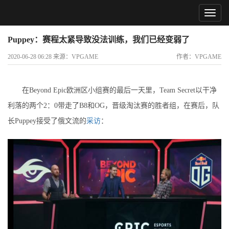
Puppey：赛程太紧导致没法训练，我们已经变弱了
2020-06-28 06:28 来源：VPGAME
作者：VPGAME
在Beyond Epic欧洲区小组赛的最后一天里，Team Secret以干净
利落的两个2：0带走了B8和OG，晋级淘汰赛的胜者组，在赛后，队
长Puppey接受了俄文流的
采访
：