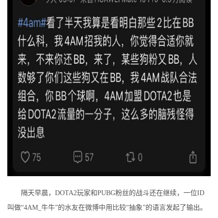
隔天早晨，DOTA2玩家和PUBG粉丝的战斗还在继续，一位ID
叫做“4AM_牛牛”的水友在微博中用比较“抽象”的语言发起了输出。