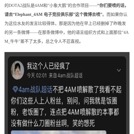
的DOTA2战队是4AM和“小象大鹅”的合作项目——
“你们要喷的话，
请去“Elephant_4AM 电子竞技俱乐部”这个微博去喷”
。而如果你认
为这位水友的发言比较得体，那是因为他在早上已经删掉了昨晚发
的另一条微博——在那条微博中，他的语言组织方式和上面那位“4A
M_牛牛”差不了太多，总之令人不忍直视。