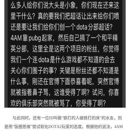
与此同时，还有一位ID叫做“铁打的人磁铁打的床”的水友，则
是用“饭圈思维”尝试软化DOTA2玩家的态度。根据他的说法，4AM