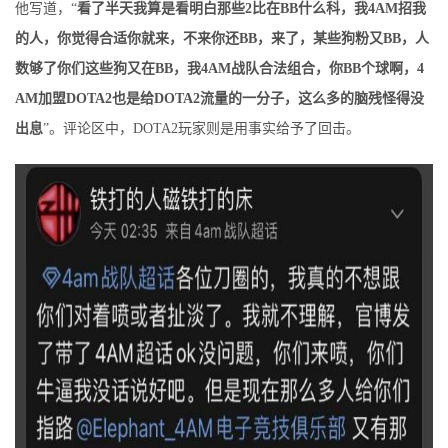
他写道，“
看了半天我算是看明白那些2比在BB什么科，我4AM招我
的人，你觉得合适你就来，不来你还BB，来了，某些狗粉又BB，人
数够了你们这些狗又在BB，我4AM战队合法组合，你BB个球啊，4
AM加盟DOTA2也是给DOTA2流量的一分子，这么多的脑残怪得没
出息
​​​”。评论区中，DOTA2玩家则是用事实给予了回击。