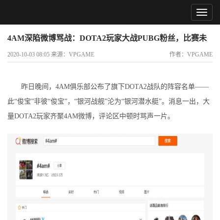
4AM深陷微博骂战：DOTA2玩家大战PUBG粉丝，比赛未
打流量拉满！
2020-10-03 08:05 来源：VPGAME
作者：VPGAME
昨日晚间，4AM俱乐部公布了旗下DOTA2战队的阵容名单——
此“俊宝”非彼“俊宝”，“银河战舰”沦为“银河潜水艇”。消息一出，大
量DOTA2玩家齐聚4AM微博，评论区中顿时骂声一片。