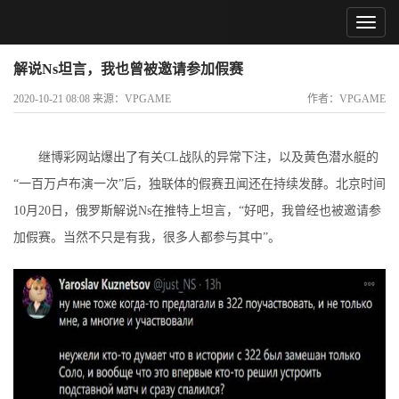
解说Ns坦言，我也曾被邀请参加假赛
2020-10-21 08:08 来源：VPGAME
作者：VPGAME
继博彩网站爆出了有关CL战队的异常下注，以及黄色潜水艇的
“一百万卢布演一次”后，独联体的假赛丑闻还在持续发酵。北京时间
10月20日，俄罗斯解说Ns在推特上坦言，“好吧，我曾经也被邀请参
加假赛。当然不只是有我，很多人都参与其中”。