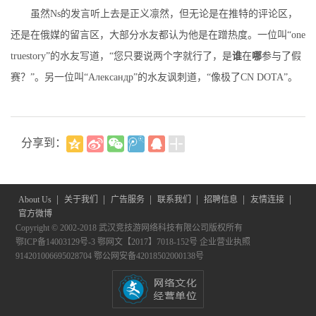
虽然Ns的发言听上去是正义凛然，但无论是在推特的评论区，
还是在俄媒的留言区，大部分水友都认为他是在蹭热度。一位叫“one
truestory”的水友写道，“您只要说两个字就行了，是
谁
在
哪
参与了假
赛？”。另一位叫“Александр”的水友讽刺道，“像极了CN DOTA”。
分享到：
|
|
|
|
|
|
About Us
关于我们
广告服务
联系我们
招聘信息
友情连接
官方微博
Copyright © 2002-2018 武汉竞技游网络科技有限公司版权所有
鄂ICP备14003129号-3
鄂网文【2017】7018-152号
企业营业执照
914201006695028704
鄂公网安备42018502000138号