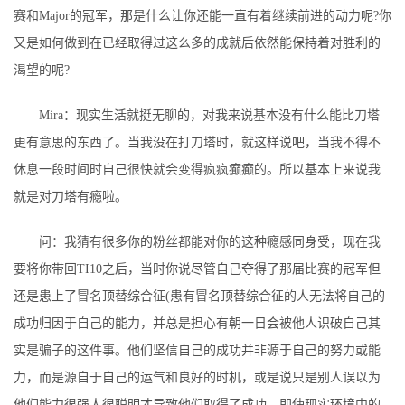
赛和Major的冠军，那是什么让你还能一直有着继续前进的动力呢?你
又是如何做到在已经取得过这么多的成就后依然能保持着对胜利的
渴望的呢?
Mira：现实生活就挺无聊的，对我来说基本没有什么能比刀塔
更有意思的东西了。当我没在打刀塔时，就这样说吧，当我不得不
休息一段时间时自己很快就会变得疯疯癫癫的。所以基本上来说我
就是对刀塔有瘾啦。
问：我猜有很多你的粉丝都能对你的这种瘾感同身受，现在我
要将你带回TI10之后，当时你说尽管自己夺得了那届比赛的冠军但
还是患上了冒名顶替综合征(患有冒名顶替综合征的人无法将自己的
成功归因于自己的能力，并总是担心有朝一日会被他人识破自己其
实是骗子的这件事。他们坚信自己的成功并非源于自己的努力或能
力，而是源自于自己的运气和良好的时机，或是说只是别人误以为
他们能力很强人很聪明才导致他们取得了成功。即使现实环境中的