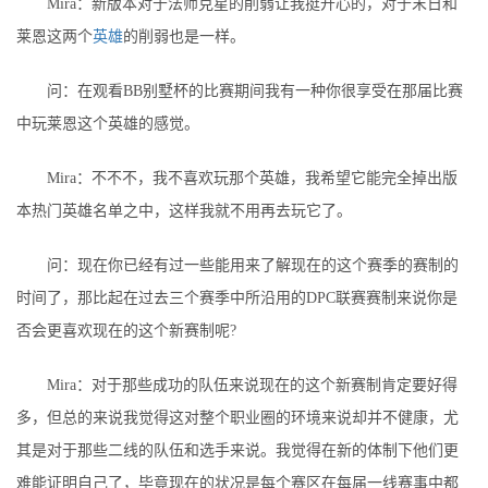
Mira：新版本对于法师克星的削弱让我挺开心的，对于末日和
莱恩这两个
英雄
的削弱也是一样。
问：在观看BB别墅杯的比赛期间我有一种你很享受在那届比赛
中玩莱恩这个英雄的感觉。
Mira：不不不，我不喜欢玩那个英雄，我希望它能完全掉出版
本热门英雄名单之中，这样我就不用再去玩它了。
问：现在你已经有过一些能用来了解现在的这个赛季的赛制的
时间了，那比起在过去三个赛季中所沿用的DPC联赛赛制来说你是
否会更喜欢现在的这个新赛制呢?
Mira：对于那些成功的队伍来说现在的这个新赛制肯定要好得
多，但总的来说我觉得这对整个职业圈的环境来说却并不健康，尤
其是对于那些二线的队伍和选手来说。我觉得在新的体制下他们更
难能证明自己了，毕竟现在的状况是每个赛区在每届一线赛事中都