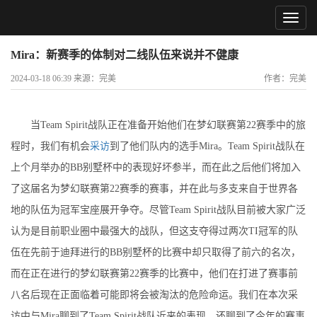
Mira：新赛季的体制对二线队伍来说并不健康
2024-03-18 06:39 来源：完美
作者：完美
当Team Spirit战队正在准备开始他们在梦幻联赛第22赛季中的旅
程时，我们有机会
采访
到了他们队内的选手Mira。Team Spirit战队在
上个月举办的BB别墅杯中的表现好坏参半，而在此之后他们将加入
了这届名为梦幻联赛第22赛季的赛事，并在此与多支来自于世界各
地的队伍为冠军宝座展开争夺。尽管Team Spirit战队目前被大家广泛
认为是目前职业圈中最强大的战队，但这支夺得过两次TI冠军的队
伍在先前于迪拜进行的BB别墅杯的比赛中却只取得了前六的名次，
而在正在进行的梦幻联赛第22赛季的比赛中，他们在打进了赛事前
八名后现在正面临着可能即将会被淘汰的危险命运。我们在本次采
访中与Mira聊到了Team Spirit战队近来的表现，还聊到了今年的赛事