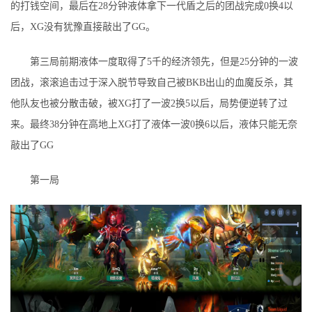
的打钱空间，最后在28分钟液体拿下一代盾之后的团战完成0换4以
后，XG没有犹豫直接敲出了GG。
第三局前期液体一度取得了5千的经济领先，但是25分钟的一波
团战，滚滚追击过于深入脱节导致自己被BKB出山的血魔反杀，其
他队友也被分散击破，被XG打了一波2换5以后，局势便逆转了过
来。最终38分钟在高地上XG打了液体一波0换6以后，液体只能无奈
敲出了GG
第一局