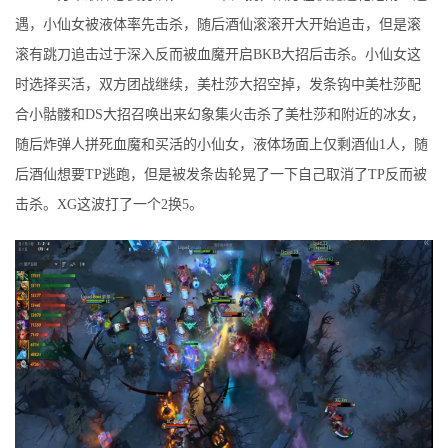
遇，小仙女被液体率先击杀，随后酒仙滚滚开大开始追击，但是滚
滚有跳刀追击过于深入反而被血魔开启BKB大招后击杀。小仙女这
时选择买活，双方团战继续，美杜莎大招空掉，发条钩中美杜莎配
合小骷髅和DS大招召唤出来幻象集火击杀了美杜莎和附近的冰女，
随后炸弹人拼死血魔和买活的小仙女，液体场面上仅剩酒仙1人，随
后酒仙想要TP逃跑，但是被发条齿轮晃了一下自己取消了TP反而被
击杀。XG这波打了一个2换5。