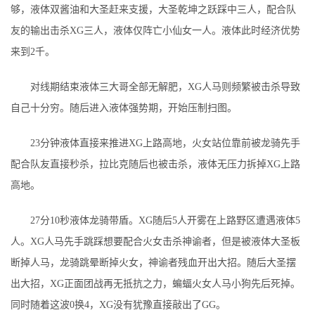
够，液体双酱油和大圣赶来支援，大圣乾坤之跃踩中三人，配合队
友的输出击杀XG三人，液体仅阵亡小仙女一人。液体此时经济优势
来到2千。
对线期结束液体三大哥全部无解肥，XG人马则频繁被击杀导致
自己十分穷。随后进入液体强势期，开始压制扫图。
23分钟液体直接来推进XG上路高地，火女站位靠前被龙骑先手
配合队友直接秒杀，拉比克随后也被击杀，液体无压力拆掉XG上路
高地。
27分10秒液体龙骑带盾。XG随后5人开雾在上路野区遭遇液体5
人。XG人马先手跳踩想要配合火女击杀神谕者，但是被液体大圣板
断掉人马，龙骑跳晕断掉火女，神谕者残血开出大招。随后大圣摆
出大招，XG正面团战再无抵抗之力，蝙蝠火女人马小狗先后死掉。
同时随着这波0换4，XG没有犹豫直接敲出了GG。