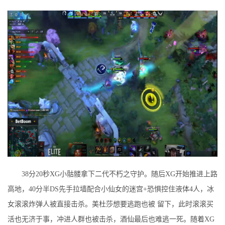
38分20秒XG小骷髅拿下二代不朽之守护。随后XG开始推进上路
高地，40分半DS先手拉墙配合小仙女的迷宫+恐惧控住液体4人，冰
女滚滚炸弹人被直接击杀。美杜莎想要逃跑也被 留下，此时滚滚买
活也无济于事，冲进人群也被击杀，酒仙最后也难逃一死。随着XG