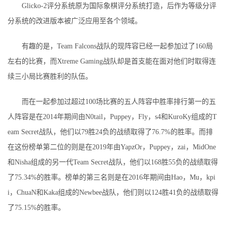
Glicko-2评分系统原为国际象棋评分系统打造，后作为等级分评
分系统的改进版本被广泛应用至各个领域。
有趣的是，Team Falcons战队的现阵容已经一起参加过了160局
左右的比赛，而Xtreme Gaming战队却是首支能在面对他们时取得连
续三小局比赛胜利的队伍。
而在一起参加过超过100场比赛的五人阵容中胜率排行第一的五
人阵容是在2014年期间由N0tail，Puppey，Fly，s4和KuroKy组成的T
eam Secret战队，他们以79胜24负的战绩取得了76.7%的胜率。而排
在这份榜单第二位的则是在2019年由YapzOr，Puppey，zai，MidOne
和Nisha组成的另一代Team Secret战队，他们以168胜55负的战绩取得
了75.34%的胜率。榜单的第三名则是在2016年期间由Hao，Mu，kpi
i，ChuaN和Kaka组成的Newbee战队，他们则以124胜41负的战绩取得
了75.15%的胜率。