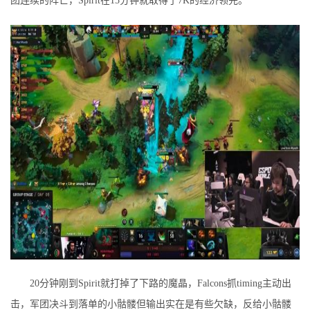
团连续的阵亡，Spirit在15分钟就取得了7K的经济领先。
20分钟刚到Spirit就打掉了下路的魔晶，Falcons抓timing主动出
击，军团决斗到落单的小骷髅但输出实在是有些欠缺，反给小骷髅