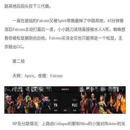
路高地后回头控下三代盾。
一直在避战的Falcons又被Spirit带盾磨掉了中路高地，43分钟盾
消后Falcons主动打最后一波，小小跳刀进场直接被水人A死，蜘蛛想
救但被松鼠捆到也白给，Falcons买活全交也只能带走一个松鼠，无
奈敲出GG。
第二局
天辉：Spirit，夜魇：Falcons
BP及分路情况：上路由Collapse的獸和Mira的小强对阵skiter的龙