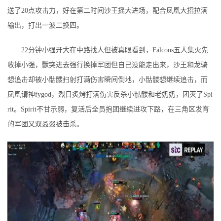
送了20点攻击力，好在第二时间沙王摇大进场，配合凤凰大招拉满
输出，打出一波二换四。
22分钟小强开大在中路找人但被真眼看到，Falcons五人集火先
收掉小强，獸突进去强行换掉军团但自己没能走出来，沙王和龙骑
想追击却被小骷髅扫射打满伤害瞬间倒地，小骷髅想继续追击，而
凤凰请神fygod，烈日炙烤打满伤害反杀小骷髅和老奶奶，团灭了Spi
rit。Spirit不甘示弱，复活后全员抱团继续进攻下路，在三角区发育
的军团又双叒叕被击杀。