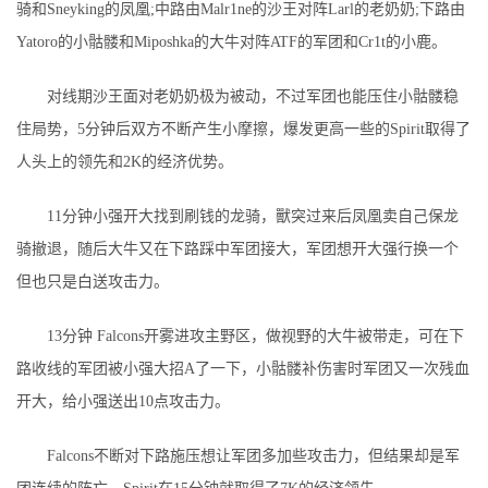
骑和Sneyking的凤凰;中路由Malr1ne的沙王对阵Larl的老奶奶;下路由
Yatoro的小骷髅和Miposhka的大牛对阵ATF的军团和Cr1t的小鹿。
对线期沙王面对老奶奶极为被动，不过军团也能压住小骷髅稳
住局势，5分钟后双方不断产生小摩擦，爆发更高一些的Spirit取得了
人头上的领先和2K的经济优势。
11分钟小强开大找到刷钱的龙骑，獸突过来后凤凰卖自己保龙
骑撤退，随后大牛又在下路踩中军团接大，军团想开大强行换一个
但也只是白送攻击力。
13分钟 Falcons开雾进攻主野区，做视野的大牛被带走，可在下
路收线的军团被小强大招A了一下，小骷髅补伤害时军团又一次残血
开大，给小强送出10点攻击力。
Falcons不断对下路施压想让军团多加些攻击力，但结果却是军