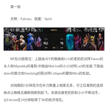
第一局
天辉：Falcons，夜魇：Spirit
BP及分路情况：上路由ATF的蜘蛛和Cr1t的老奶奶对阵Yatoro的
水人和Miposhka的毒狗;中路由Malr1ne的小小对阵Larl的龙骑;下路由
skiter的斯文和Sneyking的陈对阵Collapse的獸和Mira的松鼠。
对线期前5分钟双方在补刀数量上相差无多，可之后毒狗的连续
掉点让蜘蛛无痛刷钱刷到起飞，龙骑也被老奶奶和小小不断动手，
让Falcons在10分钟取得了3K的经济领先。