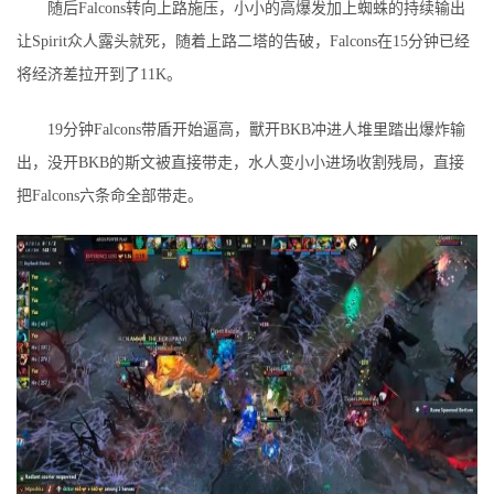
随后Falcons转向上路施压，小小的高爆发加上蜘蛛的持续输出
让Spirit众人露头就死，随着上路二塔的告破，Falcons在15分钟已经
将经济差拉开到了11K。
19分钟Falcons带盾开始逼高，獸开BKB冲进人堆里踏出爆炸输
出，没开BKB的斯文被直接带走，水人变小小进场收割残局，直接
把Falcons六条命全部带走。