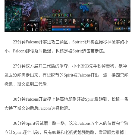
23分钟Falcons开雾进攻三角区，Spirit也开雾直接秒掉破雾的小
小，Falcons即便及时撤退，也还是被Spirit追击带走陈。
27分钟双方展开二代盾的争夺，小小BKB先手秒掉毒狗，獸冲
进去没能再走出来，有些脱节的Spirit被Falcons打出一波一换四只能
撤退，斯文拿到二代盾。
30分钟Falcons开雾摸上路高地却刚好被Spirit反蹲到，松鼠一条
命换了斯文的盾后Falcons选择撤退。
36分钟Spirit尝试磨上路一塔，这次Falcons五个人的位置完全独
立让Spirit逐个击破，只有蜘蛛和老奶奶勉强跑路，雪碧顺势推掉上