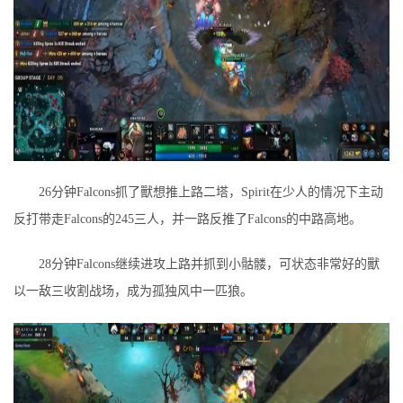
26分钟Falcons抓了獸想推上路二塔，Spirit在少人的情况下主动
反打带走Falcons的245三人，并一路反推了Falcons的中路高地。
28分钟Falcons继续进攻上路并抓到小骷髅，可状态非常好的獸
以一敌三收割战场，成为孤独风中一匹狼。