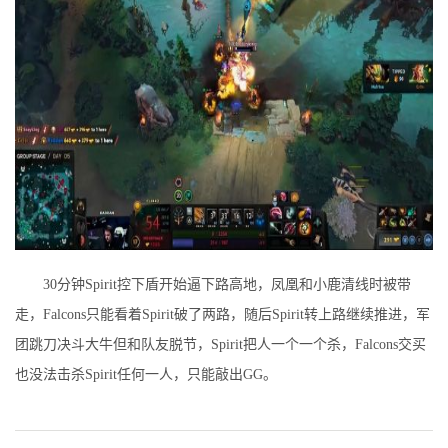
30分钟Spirit控下盾开始逼下路高地，凤凰和小鹿清线时被带
走，Falcons只能看着Spirit破了两路，随后Spirit转上路继续推进，军
团跳刀决斗大牛但和队友脱节，Spirit把人一个一个杀，Falcons交买
也没法击杀Spirit任何一人，只能敲出GG。