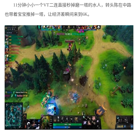
11分钟小小一个VT二连直接秒掉磨一塔的水人，转头陈在中路
也带着宝宝推掉一塔，让经济差瞬间来到6K。