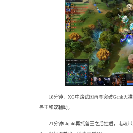
18分钟，XG中路试图再寻突破Gank火
兽王和双辅助。
21分钟Liquid再抓兽王之后控盾，电魂带