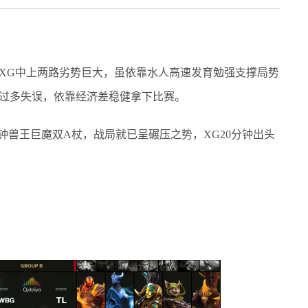
，XG中上两路劣势巨大，虽依靠水人高速发育勉强支撑局势
出现过多失误，依靠经济差稳健拿下比赛。
兽王巨魔双A杖，战局就已呈碾压之势，XG20分钟出头