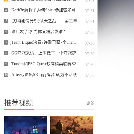
07-31
队伍
Korb3n解释了为何Spirit参加雪如意
4
07-31
而非精英联赛S2
[刀塔剧情分析]倾天之战——第三幕
5
07-31
谁启发了你 而你又将启发谁？
6
07-30
Team Liquid决赛7连败已获7个Tier1
7
07-30
赛事亚军
GG夺冠采访：上周做了一个夺冠梦
8
07-30
现在梦想成真了
Tundra和PSG Quest缺席精英联赛S2
9
07-30
Arteezy退出SR当前阵容 转为不活跃
10
07-30
状态
推荐视频
+更多