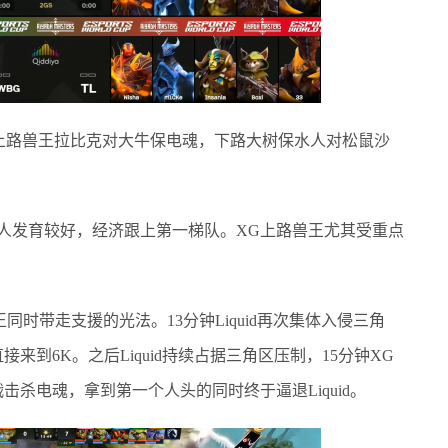
，上路兽王拉比克对大牛保电魂，下路大树保水人对松鼠沙
发育较好，经济跟上第一梯队。XG上路兽王尤其受重点
时带走支援的光法。13分钟Liquid再次集体入侵三角
到6K。之后Liquid持续占据三角区压制，15分钟XG
杀电魂，拿到第一个人头的同时终于逼退Liquid。