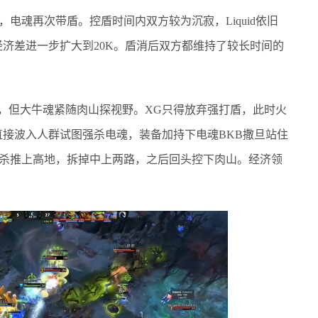
，电魂再次带盾。控盾时间内双方较为沉寂，Liquid依旧
济差进一步扩大到20K。盾消后双方都维持了较长时间的
，但大牛魂紧随肉山探视野。XG只得放弃强打盾，此时火
接波入人群试图强杀电魂，装备加持下电魂BKB撒旦站住
路追杀推上高地，拆掉中上两路，之后回头控下肉山。经济领