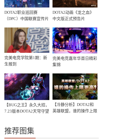
DOTA2职业巡回赛
DOTA2动画《龙之血》
（DPC）中国联赛宣传片
中文版正式预告片
《黯魇与辉光》
完美电竞学院第1期：新
完美电竞嘉年华首日精彩
生报到
集锦
【冷静分析】DOTA2和
【BUG之王】永久大招，
英雄联盟，谁的操作上限
7.23版本DOTA2天穹守望
更高？
者又出新BUG
推荐图集