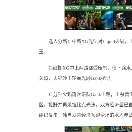
选人分路：中路XG光法对Liquid火猫
王。
对线期XG中上两路都受压制，仅下路水人
关照，火猫沙王轮番光顾Gank抢野。
11分钟火猫再次带队Gank上路，击杀兽王同
区，抢野并再杀拉比克光法，双方经济差已直接来
组织反击，独自发育经济领跑全场的水人参战击