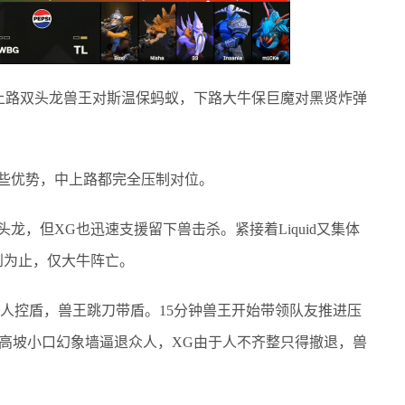
，上路双头龙兽王对斯温保蚂蚁，下路大牛保巨魔对黑贤炸弹
些优势，中上路都完全压制对位。
，但XG也迅速支援留下兽击杀。紧接着Liquid又集体
到为止，仅大牛阵亡。
人控盾，兽王跳刀带盾。15分钟兽王开始带领队友推进压
利用高坡小口幻象墙逼退众人，XG由于人不齐整只得撤退，兽