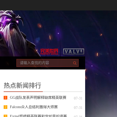
热点新闻排行
GG战队发表声明解释缺席精英联赛
1
07-31
S2的原因
Falcons众人总结利雅得大师赛
2
07-31
Eiritel怒喷精英联赛和雪如意的退赛
3