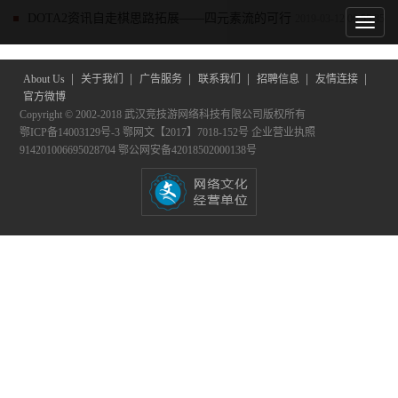
DOTA2资讯
自走棋思路拓展——四元素流的可行
2019-03-12 00:55:35
性与搭配
|
|
|
|
|
|
About Us
关于我们
广告服务
联系我们
招聘信息
友情连接
官方微博
Copyright © 2002-2018 武汉竞技游网络科技有限公司版权所有
鄂ICP备14003129号-3
鄂网文【2017】7018-152号
企业营业执照
914201006695028704
鄂公网安备42018502000138号