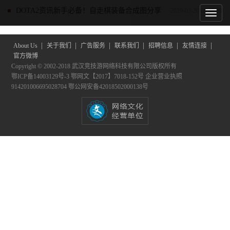
DOTA2资讯
新手必备！自走棋装备合成图分享
2019-03-20 06:48:29
|
|
|
|
|
|
About Us
关于我们
广告服务
联系我们
招聘信息
友情连接
官方微博
Copyright © 2002-2018 武汉竞技游网络科技有限公司版权所有
鄂ICP备14003129号-3
鄂网文【2017】7018-152号
企业营业执照
914201006695028704
鄂公网安备42018502000138号