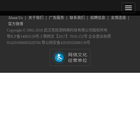
|
|
|
|
|
|
About Us
关于我们
广告服务
联系我们
招聘信息
友情连接
官方微博
Copyright © 2002-2018 武汉竞技游网络科技有限公司版权所有
鄂ICP备14003129号-3
鄂网文【2017】7018-152号
企业营业执照
914201006695028704
鄂公网安备42018502000138号