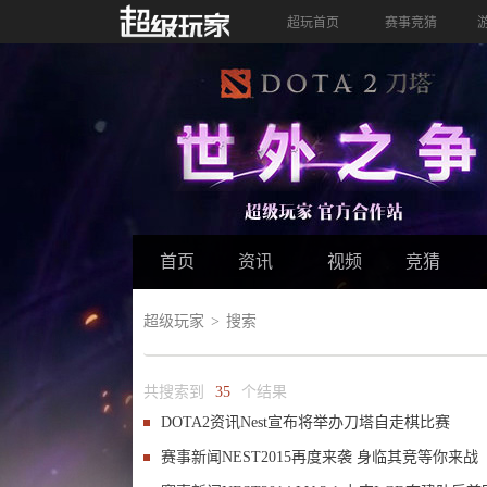
超玩首页
赛事竞猜
首页
资讯
视频
竞猜
超级玩家
搜索
共搜索到
35
个结果
DOTA2资讯
Nest宣布将举办刀塔自走棋比赛
赛事新闻
NEST2015再度来袭 身临其竞等你来战