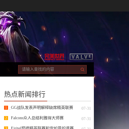
热点新闻排行
GG战队发表声明解释缺席精英联赛
1
07-31
S2的原因
Falcons众人总结利雅得大师赛
2
07-31
Eiritel怒喷精英联赛和雪如意的退赛
3