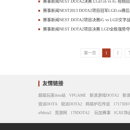
赛事新闻
NEST DOTA2决赛:LGD.cn vs iG 视频
赛事新闻
NEST2013 DOTA2项目冠军LGD.cn赛
赛事新闻
NEST DOTA2项目决赛iG vs LGD文字
赛事新闻
NEST DOTA2项目决赛 LGD全胜强势
第一页
1
2
友情链接
超级玩家dota站
VPGAME
新浪游戏DOTA2
新
锐派DOTA
锐派DOTA2
网易炉石传说
17173DO
u9dota2
竞游网
178DOTA2
玩加赛事
IGXE