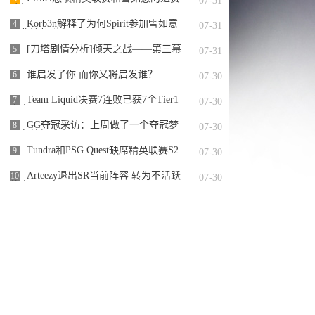
07-31
队伍
Korb3n解释了为何Spirit参加雪如意
4
07-31
而非精英联赛S2
[刀塔剧情分析]倾天之战——第三幕
5
07-31
谁启发了你 而你又将启发谁？
6
07-30
Team Liquid决赛7连败已获7个Tier1
7
07-30
赛事亚军
GG夺冠采访：上周做了一个夺冠梦
8
07-30
现在梦想成真了
Tundra和PSG Quest缺席精英联赛S2
9
07-30
Arteezy退出SR当前阵容 转为不活跃
10
07-30
状态