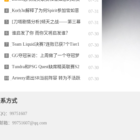
07-31
队伍
Korb3n解释了为何Spirit参加雪如意
4
07-31
而非精英联赛S2
[刀塔剧情分析]倾天之战——第三幕
5
07-31
谁启发了你 而你又将启发谁？
6
07-30
Team Liquid决赛7连败已获7个Tier1
7
07-30
赛事亚军
GG夺冠采访：上周做了一个夺冠梦
8
07-30
现在梦想成真了
Tundra和PSG Quest缺席精英联赛S2
9
07-30
Arteezy退出SR当前阵容 转为不活跃
10
07-30
状态
联系方式
Q：99751607
箱：99751607@qq.com