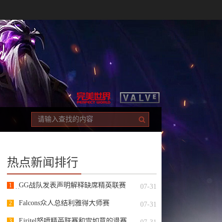
热点新闻排行
GG战队发表声明解释缺席精英联赛
1
07-31
S2的原因
Falcons众人总结利雅得大师赛
2
07-31
Eiritel怒喷精英联赛和雪如意的退赛
3