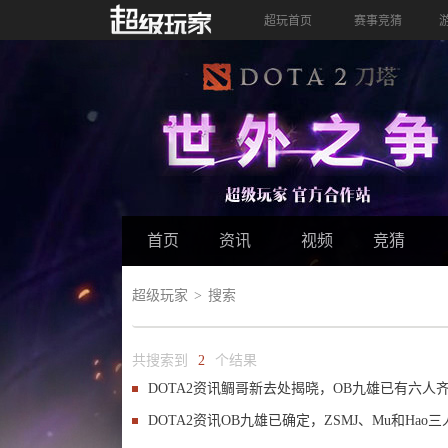
超玩首页
赛事竞猜
首页
资讯
视频
竞猜
超级玩家
搜索
共搜索到
2
个结果
DOTA2资讯
鲷哥新去处揭晓，OB九雄已有六人
DOTA2资讯
OB九雄已确定，ZSMJ、Mu和Hao