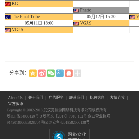
KG
Fnatic
The Final Tribe
05月12日 15:30
V
05月11日 18:00
VGJ.S
VGJ.S
分享到：
|
|
|
|
|
|
About Us
关于我们
广告服务
联系我们
招聘信息
友情连接
官方微博
Copyright © 2002-2018 武汉竞技游网络科技有限公司版权所有
鄂ICP备14003129号-3
鄂网文【2017】7018-152号
企业营业执照
914201006695028704
鄂公网安备42018502000138号